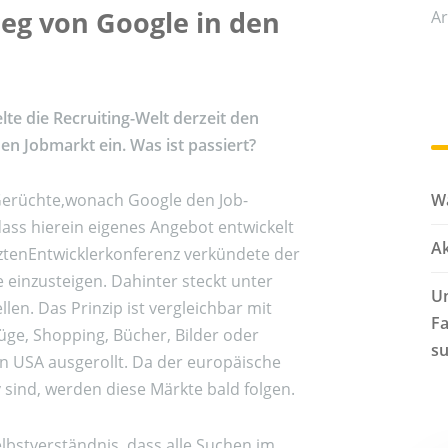
eg von Google in den
Ar
lte die Recruiting-Welt derzeit den
en Jobmarkt ein. Was ist passiert?
Wa
Gerüchte,wonach Google den Job-
 dass hierein eigenes Angebot entwickelt
Ak
tztenEntwicklerkonferenz verkündete der
e einzusteigen. Dahinter steckt unter
Un
en. Das Prinzip ist vergleichbar mit
Fa
lüge, Shopping, Bücher, Bilder oder
s
en USA ausgerollt. Da der europäische
v sind, werden diese Märkte bald folgen.
Selbstverständnis, dass alle Suchen im