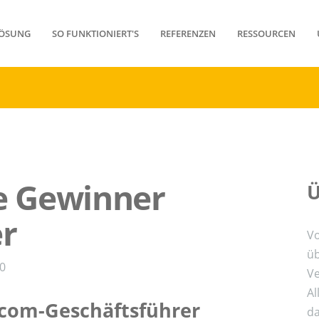
ÖSUNG
SO FUNKTIONIERT'S
REFERENZEN
RESSOURCEN
ie Gewinner
Ü
er
Vo
üb
00
Ve
Al
.com-Geschäftsführer
da