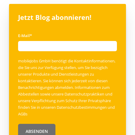
Jetzt Blog abonnieren!
E-Mail
*
mobileJobs GmbH benötigt die Kontaktinformationen,
die Sie uns zur Verfügung stellen, um Sie bezüglich
unserer Produkte und Dienstleistungen zu
kontaktieren. Sie können sich jederzeit von diesen
Benachrichtigungen abmelden. Informationen zum
Abbestellen sowie unsere Datenschutzpraktiken und
unsere Verpflichtung zum Schutz Ihrer Privatsphäre
finden Sie in unseren
Datenschutzbestimmungen
und
AGBs