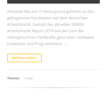
Arbeitskräfte mit IT-Hintergrund gehören zu den
gefragtesten Kandidaten auf dem deutschen
Arbeitsmarkt. Gemäß des aktuellen DEKRA
Arbeitsmarkt Report 2018 auf der Liste der
meistgesuchten Fachkräfte ganz oben: Software-
Entwickler und Programmierer …
BEITRAG LESEN
Themen:
Artikel