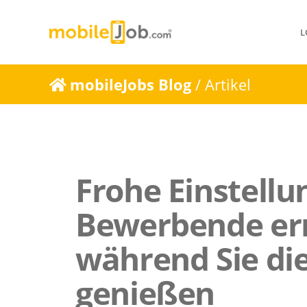
L
mobileJobs Blog
/ Artikel
Frohe Einstellu
Bewerbende er
während Sie die
genießen