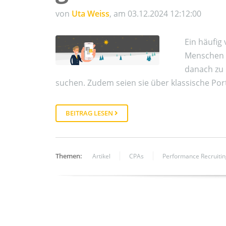
von
Uta Weiss
, am 03.12.2024 12:12:00
Ein häufig
Menschen i
danach zu 
suchen. Zudem seien sie über klassische Port
BEITRAG LESEN
Themen:
Artikel
CPAs
Performance Recruitin