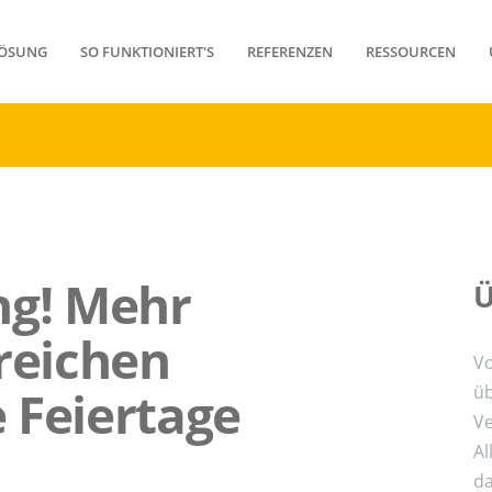
ÖSUNG
SO FUNKTIONIERT'S
REFERENZEN
RESSOURCEN
ng! Mehr
Ü
reichen
Vo
üb
 Feiertage
Ve
Al
da