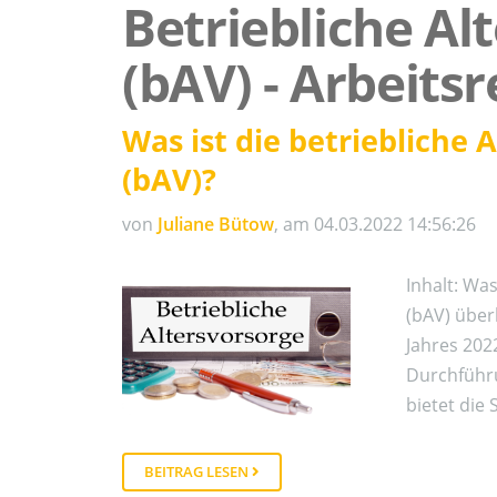
Betriebliche Al
(bAV) - Arbeits
Was ist die betriebliche 
(bAV)?
von
Juliane Bütow
, am 04.03.2022 14:56:26
Inhalt: Was
(bAV) über
Jahres 20
Durchführu
bietet die 
BEITRAG LESEN