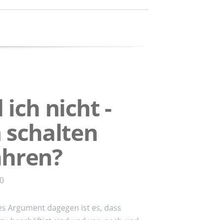
l ich nicht -
 schalten
ahren?
00
es Argument dagegen ist es, dass