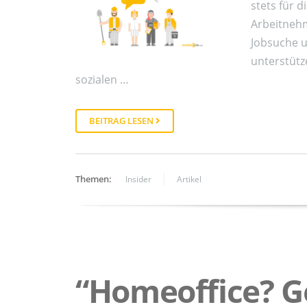
stets für d
Arbeitnehm
Jobsuche 
unterstütz
sozialen …
BEITRAG LESEN
Themen:
Insider
Artikel
“Homeoffice? G