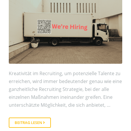
Kreativität im Recruiting, um potenzielle Talente zu
erreichen, wird immer bedeutender genau wie eine
ganzheitliche Recruiting Strategie, bei der alle
einzelnen Maßnahmen ineinander greifen. Eine
unterschätzte Möglichkeit, die sich anbietet, …
BEITRAG LESEN