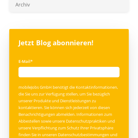
Archiv
Jetzt Blog abonnieren!
E-Mail
*
mobileJobs GmbH benötigt die Kontaktinformationen,
die Sie uns zur Verfügung stellen, um Sie bezüglich
unserer Produkte und Dienstleistungen zu
kontaktieren. Sie können sich jederzeit von diesen
Benachrichtigungen abmelden. Informationen zum
Abbestellen sowie unsere Datenschutzpraktiken und
unsere Verpflichtung zum Schutz Ihrer Privatsphäre
finden Sie in unseren
Datenschutzbestimmungen
und